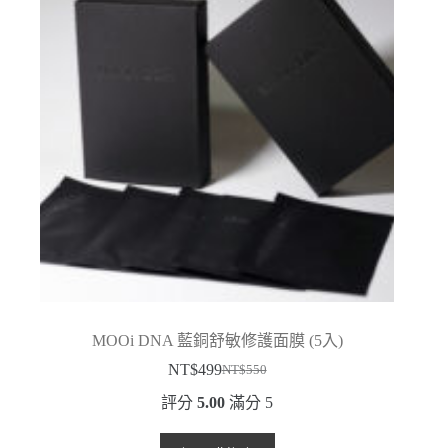
MOOi DNA 藍銅舒敏修護面膜 (5入)
NT$
499
NT$
550
原
目
評分
5.00
滿分 5
始
前
價
價