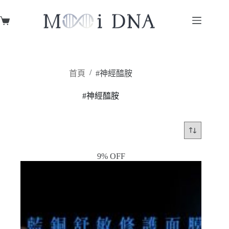
跳
至
購
主
物
要
車
內
容
/
首頁
#神經醯胺
#神經醯胺
9% OFF