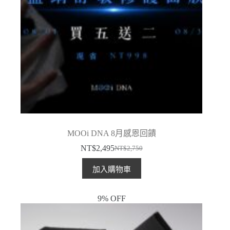
MOOi DNA 8月感恩回饋
NT$
2,495
NT$
2,750
原
目
始
前
加入購物車
價
價
格：
格：
9% OFF
NT$2,750。
NT$2,495。